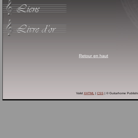
Retour en haut
Valid
XHTML
|
CSS
| © Guitarhome Publish