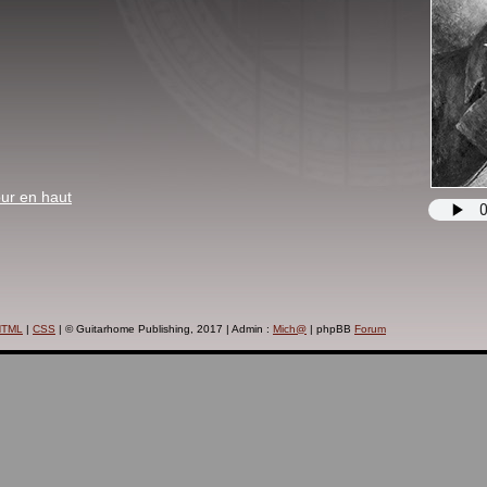
ur en haut
HTML
|
CSS
| © Guitarhome Publishing, 2017 | Admin :
Mich@
| phpBB
Forum