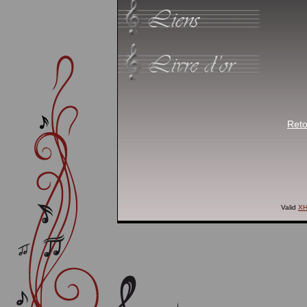
Reto
Valid
X