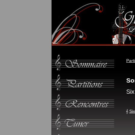
Part
So
Six
Six