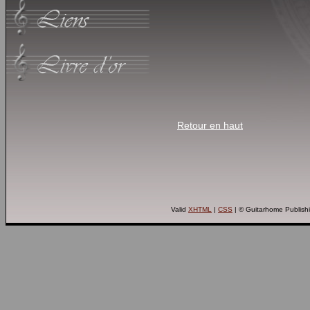
Retour en haut
Valid
XHTML
|
CSS
| © Guitarhome Publish