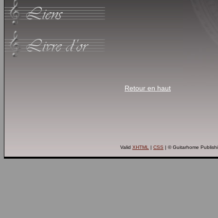
Retour en haut
Valid
XHTML
|
CSS
| © Guitarhome Publish