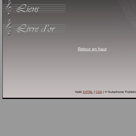
Retour en haut
Valid
XHTML
|
CSS
| © Guitarhome Publish