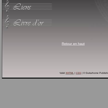
Retour en haut
Valid
XHTML
|
CSS
| © Guitarhome Publish