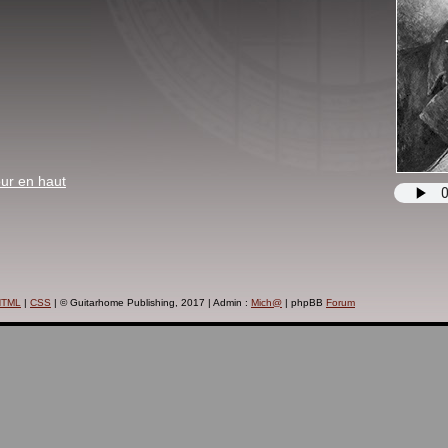
ur en haut
HTML
|
CSS
| © Guitarhome Publishing, 2017 | Admin :
Mich@
| phpBB
Forum