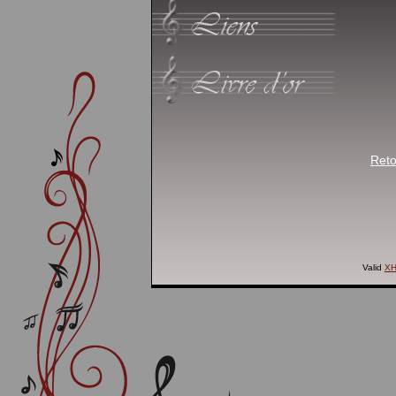
Reto
Valid
X