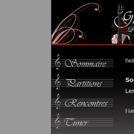
Part
So
Les
Le