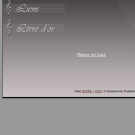
Retour en haut
Valid
XHTML
|
CSS
| © Guitarhome Publish