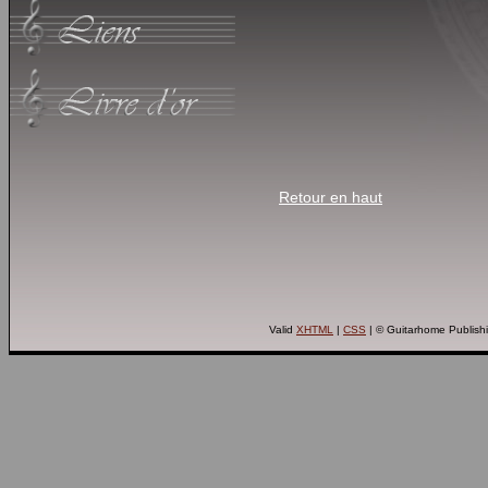
Retour en haut
Valid
XHTML
|
CSS
| © Guitarhome Publish