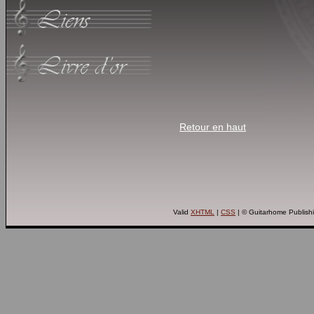
Retour en haut
Valid
XHTML
|
CSS
| © Guitarhome Publish