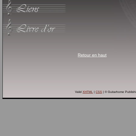
Retour en haut
Valid
XHTML
|
CSS
| © Guitarhome Publish