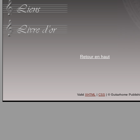
Retour en haut
Valid
XHTML
|
CSS
| © Guitarhome Publish