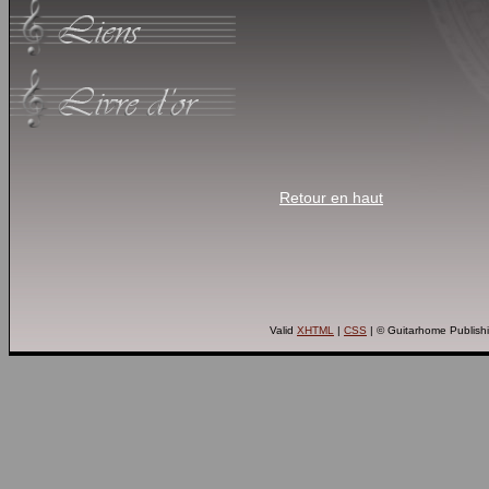
Retour en haut
Valid
XHTML
|
CSS
| © Guitarhome Publish