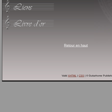
Retour en haut
Valid
XHTML
|
CSS
| © Guitarhome Publish