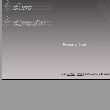
Retour en haut
Valid
XHTML
|
CSS
| © Guitarhome Publishi