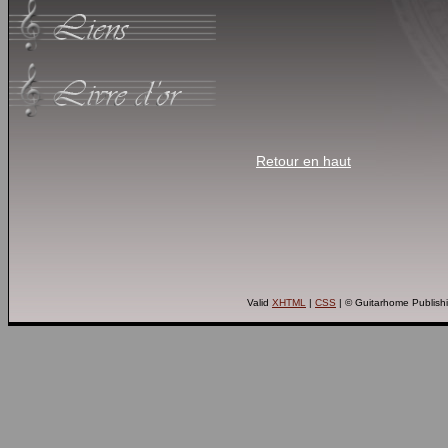
Retour en haut
Valid
XHTML
|
CSS
| © Guitarhome Publish