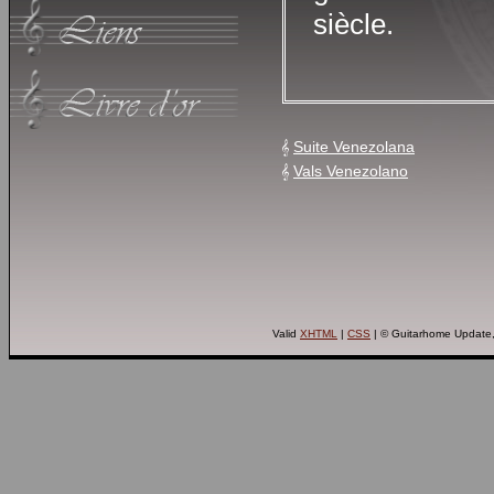
siècle.
Suite Venezolana
Vals Venezolano
Valid
XHTML
|
CSS
| © Guitarhome Update,
Retour en haut