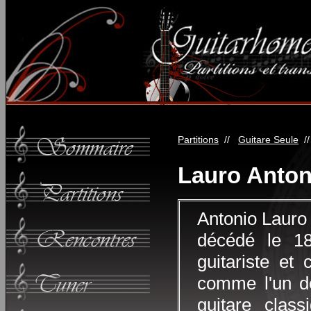
Partitions
//
Guitare Seule
/
Lauro Anton
Antonio Lauro 
décédé le 18
guitariste et
comme l'un de
guitare cla