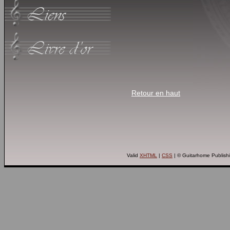
Retour en haut
Valid
XHTML
|
CSS
| © Guitarhome Publish